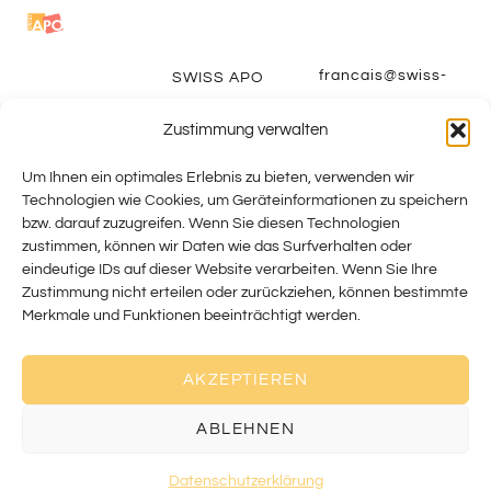
francais@swiss-
SWISS APO
PROFESSIONAL
apo.ch
ORGANIZERS
Zustimmung verwalten
deutsch@swiss-
BERUF
apo.ch
Um Ihnen ein optimales Erlebnis zu bieten, verwenden wir
EVENTS
Technologien wie Cookies, um Geräteinformationen zu speichern
italiano@swiss-
MITGLIEDSCHAFT
bzw. darauf zuzugreifen. Wenn Sie diesen Technologien
apo.ch
zustimmen, können wir Daten wie das Surfverhalten oder
eindeutige IDs auf dieser Website verarbeiten. Wenn Sie Ihre
Zustimmung nicht erteilen oder zurückziehen, können bestimmte
Merkmale und Funktionen beeinträchtigt werden.
AKZEPTIEREN
@ SWISS APO
ABLEHNEN
DATENSCHUTZ
IMPRESSUM
Datenschutzerklärung