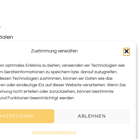
t
zialen
uf der
Zustimmung verwalten
ag auf
sional
in optimales Erlebnis zu bieten, verwenden wir Technologien wie
m Geräteinformationen zu speichern bzw. darauf zuzugreifen.
iesen Technologien zustimmen, können wir Daten wie das
ten oder eindeutige IDs auf dieser Website verarbeiten. Wenn Sie
mmung nicht erteilen oder zurückziehen, können bestimmte
ote
nd Funktionen beeinträchtigt werden.
e und
AKZEPTIEREN
ABLEHNEN
 mit
r dein
Datenschutzerklärung