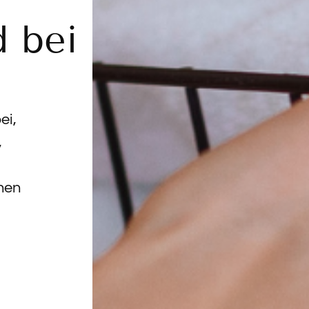
 bei
ei,
,
nen