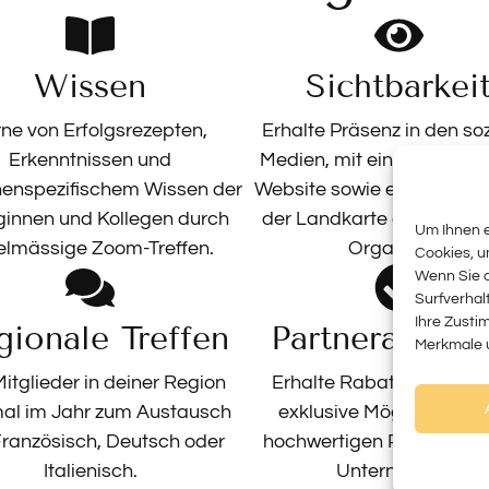
Wissen
Sichtbarkei
rne von Erfolgsrezepten,
Erhalte Präsenz in den so
Erkenntnissen und
Medien, mit einem Profil a
enspezifischem Wissen der
Website sowie einem Eintr
ginnen und Kollegen durch
der Landkarte der Profes
Um Ihnen e
elmässige Zoom-Treffen.
Organizers.
Cookies, u
Wenn Sie d
Surfverhal
Ihre Zusti
gionale Treffen
Partnerangeb
Merkmale u
 Mitglieder in deiner Region
Erhalte Rabatte, Vorteil
al im Jahr zum Austausch
exklusive Möglichkeiten
Französisch, Deutsch oder
hochwertigen Partnern fü
Italienisch.
Unternehmen.