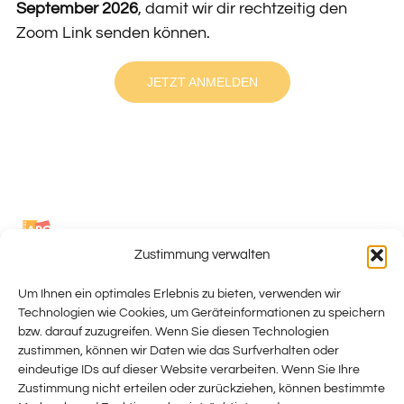
September 2026
, damit wir dir rechtzeitig den
Zoom Link senden können.
JETZT ANMELDEN
Zustimmung verwalten
francais@swiss-
SWISS APO
Um Ihnen ein optimales Erlebnis zu bieten, verwenden wir
TROUVEZ VOTRE
apo.ch
Technologien wie Cookies, um Geräteinformationen zu speichern
PO
deutsch@swiss-
bzw. darauf zuzugreifen. Wenn Sie diesen Technologien
PROFESSION
zustimmen, können wir Daten wie das Surfverhalten oder
apo.ch
EVENTS
eindeutige IDs auf dieser Website verarbeiten. Wenn Sie Ihre
italiano@swiss-
ADHÉSION
Zustimmung nicht erteilen oder zurückziehen, können bestimmte